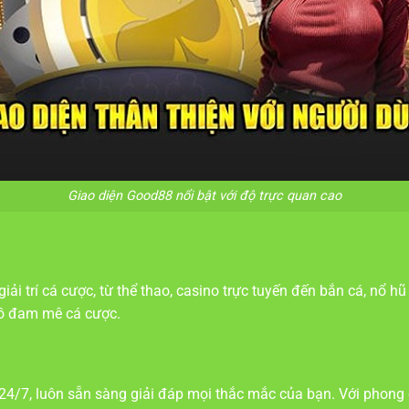
Giao diện Good88 nổi bật với độ trực quan cao
iải trí cá cược, từ thể thao, casino trực tuyến đến bắn cá, nổ h
đồ đam mê cá cược.
 24/7, luôn sẵn sàng giải đáp mọi thắc mắc của bạn. Với phong