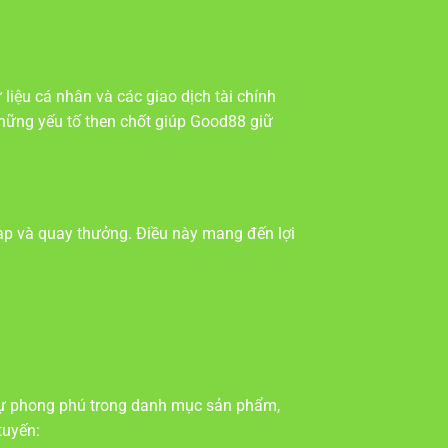
iệu cá nhân và các giao dịch tài chính
những yếu tố then chốt giúp Good88 giữ
nạp và quay thưởng. Điều này mang đến lợi
i sự phong phú trong danh mục sản phẩm,
tuyến: