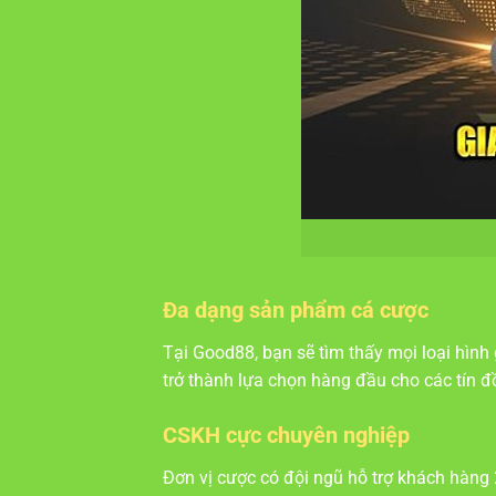
Đa dạng sản phẩm cá cược
Tại Good88, bạn sẽ tìm thấy mọi loại hình g
trở thành lựa chọn hàng đầu cho các tín 
CSKH cực chuyên nghiệp
Đơn vị cược có đội ngũ hỗ trợ khách hàng