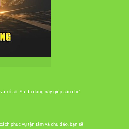
ũ và xổ số. Sự đa dạng này giúp sân chơi
 cách phục vụ tận tâm và chu đáo, bạn sẽ