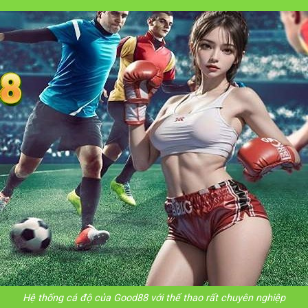
Hệ thống cá độ của Good88 với thể thao rất chuyên nghiệp