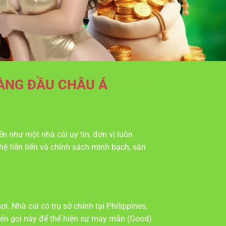
HÀNG ĐẦU CHÂU Á
ến như một nhà cái uy tín, đơn vị luôn
hệ tiên tiến và chính sách minh bạch, sân
. Nhà cái có trụ sở chính tại Philippines,
y tên gọi này để thể hiện sự may mắn (Good)