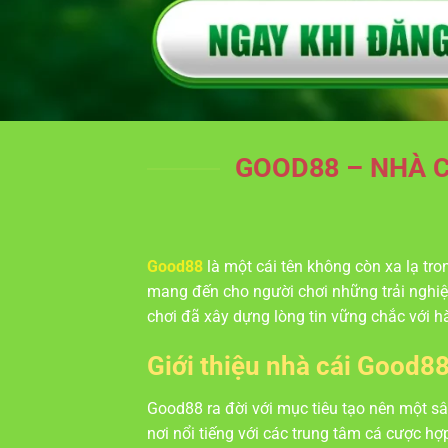
GOOD88 – NHÀ C
Good88
là một cái tên không còn xa lạ tron
mang đến cho người chơi những trải nghiệm
chơi đã xây dựng lòng tin vững chắc với hà
Giới thiệu nhà cái Good8
Good88 ra đời với mục tiêu tạo nên một sân
nơi nổi tiếng với các trung tâm cá cược hợ