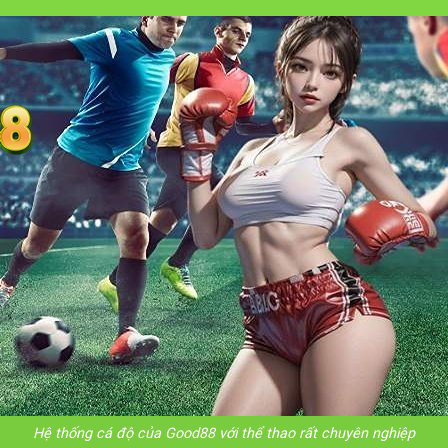
Hệ thống cá độ của Good88 với thể thao rất chuyên nghiệp