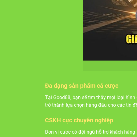
Đa dạng sản phẩm cá cược
Tại Good88, bạn sẽ tìm thấy mọi loại hình g
trở thành lựa chọn hàng đầu cho các tín 
CSKH cực chuyên nghiệp
Đơn vị cược có đội ngũ hỗ trợ khách hàng