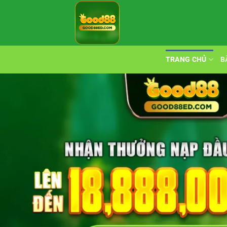
Bỏ
qua
nội
dung
TRANG CHỦ
B