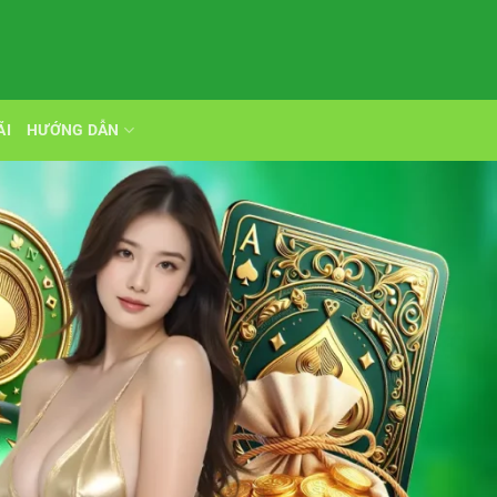
ÃI
HƯỚNG DẪN