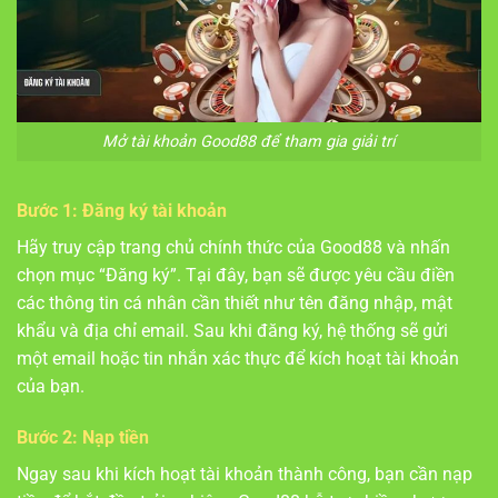
Mở tài khoản Good88 để tham gia giải trí
Bước 1: Đăng ký tài khoản
Hãy truy cập trang chủ chính thức của Good88 và nhấn
chọn mục “Đăng ký”. Tại đây, bạn sẽ được yêu cầu điền
các thông tin cá nhân cần thiết như tên đăng nhập, mật
khẩu và địa chỉ email. Sau khi đăng ký, hệ thống sẽ gửi
một email hoặc tin nhắn xác thực để kích hoạt tài khoản
của bạn.
Bước 2: Nạp tiền
Ngay sau khi kích hoạt tài khoản thành công, bạn cần nạp