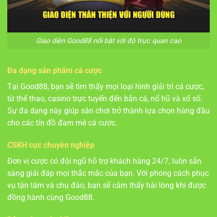
Giao diện Good88 nổi bật với độ trực quan cao
Đa dạng sản phẩm cá cược
Tại Good88, bạn sẽ tìm thấy mọi loại hình giải trí cá cược,
từ thể thao, casino trực tuyến đến bắn cá, nổ hũ và xổ số.
Sự đa dạng này giúp sân chơi trở thành lựa chọn hàng đầu
cho các tín đồ đam mê cá cược.
CSKH cực chuyên nghiệp
Đơn vị cược có đội ngũ hỗ trợ khách hàng 24/7, luôn sẵn
sàng giải đáp mọi thắc mắc của bạn. Với phong cách phục
vụ tận tâm và chu đáo, bạn sẽ cảm thấy hài lòng khi được
đồng hành cùng Good88.