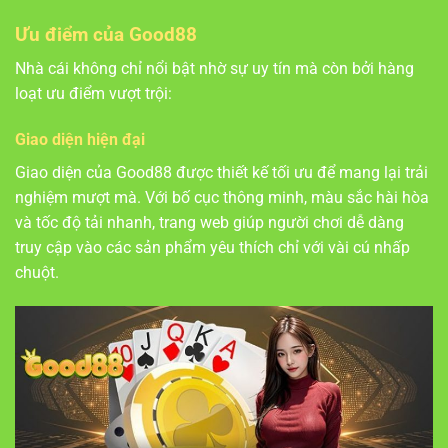
Ưu điểm của Good88
Nhà cái không chỉ nổi bật nhờ sự uy tín mà còn bởi hàng
loạt ưu điểm vượt trội:
Giao diện hiện đại
Giao diện của Good88 được thiết kế tối ưu để mang lại trải
nghiệm mượt mà. Với bố cục thông minh, màu sắc hài hòa
và tốc độ tải nhanh, trang web giúp người chơi dễ dàng
truy cập vào các sản phẩm yêu thích chỉ với vài cú nhấp
chuột.