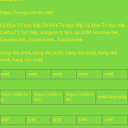
https://luongsontv44.com/
Cà Khịa TV trực tiếp
,
Cà Khịa TV trực tiếp
,
Cà Khịa TV trực tiếp
CakhiaTV trực tiếp
,
luongson tv
Nhà cái SC88
Socolive link
,
Socolive link
,
Socolive link
,
Socolive link
trang chủ on68
,
trang chủ on68
,
trang chủ on68
,
trang chủ
on68
,
trang chủ on68
on68
on68
on68
on68
on68
https://sc88.da
https://sc88e.c
https://sc88e.n
sc88 đăng nhập
y/
om/
et/
sc88
sc88
sc88
sc88
sc88