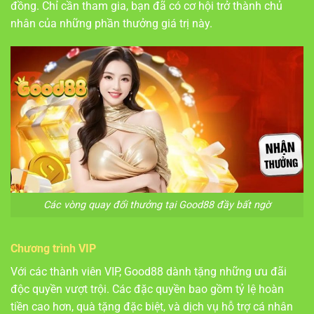
đồng. Chỉ cần tham gia, bạn đã có cơ hội trở thành chủ
nhân của những phần thưởng giá trị này.
Các vòng quay đổi thưởng tại Good88 đầy bất ngờ
Chương trình VIP
Với các thành viên VIP, Good88 dành tặng những ưu đãi
độc quyền vượt trội. Các đặc quyền bao gồm tỷ lệ hoàn
tiền cao hơn, quà tặng đặc biệt, và dịch vụ hỗ trợ cá nhân