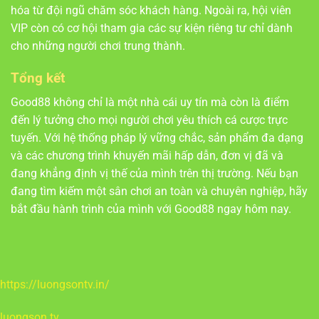
hóa từ đội ngũ chăm sóc khách hàng. Ngoài ra, hội viên
VIP còn có cơ hội tham gia các sự kiện riêng tư chỉ dành
cho những người chơi trung thành.
Tổng kết
Good88 không chỉ là một nhà cái uy tín mà còn là điểm
đến lý tưởng cho mọi người chơi yêu thích cá cược trực
tuyến. Với hệ thống pháp lý vững chắc, sản phẩm đa dạng
và các chương trình khuyến mãi hấp dẫn, đơn vị đã và
đang khẳng định vị thế của mình trên thị trường. Nếu bạn
đang tìm kiếm một sân chơi an toàn và chuyên nghiệp, hãy
bắt đầu hành trình của mình với Good88 ngay hôm nay.
https://luongsontv.in/
luongson tv