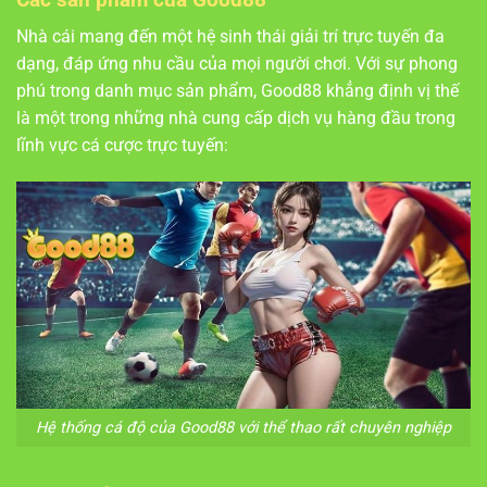
Nhà cái mang đến một hệ sinh thái giải trí trực tuyến đa
dạng, đáp ứng nhu cầu của mọi người chơi. Với sự phong
phú trong danh mục sản phẩm, Good88 khẳng định vị thế
là một trong những nhà cung cấp dịch vụ hàng đầu trong
lĩnh vực cá cược trực tuyến:
Hệ thống cá độ của Good88 với thể thao rất chuyên nghiệp