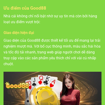
Ưu điểm của Good88
Nhà cái không chỉ nổi bật nhờ sự uy tín mà còn bởi hàng
loạt ưu điểm vượt trội:
Giao diện hiện đại
Giao diện của Good88 được thiết kế tối ưu để mang lại trải
nghiệm mượt mà. Với bố cục thông minh, màu sắc hài hòa
và tốc độ tải nhanh, trang web giúp người chơi dễ dàng
truy cập vào các sản phẩm yêu thích chỉ với vài cú nhấp
chuột.