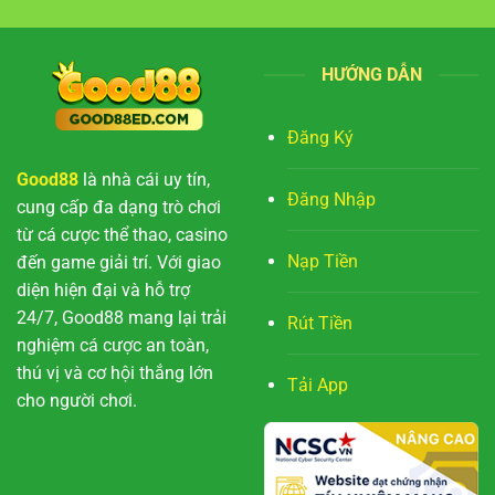
HƯỚNG DẪN
Đăng Ký
Good88
là nhà cái uy tín,
Đăng Nhập
cung cấp đa dạng trò chơi
từ cá cược thể thao, casino
Nạp Tiền
đến game giải trí. Với giao
diện hiện đại và hỗ trợ
24/7, Good88 mang lại trải
Rút Tiền
nghiệm cá cược an toàn,
thú vị và cơ hội thắng lớn
Tải App
cho người chơi.