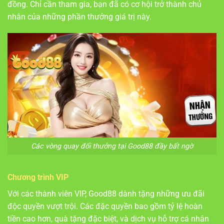
đồng. Chỉ cần tham gia, bạn đã có cơ hội trở thành chủ
nhân của những phần thưởng giá trị này.
Các vòng quay đổi thưởng tại Good88 đầy bất ngờ
Chương trình VIP
Với các thành viên VIP, Good88 dành tặng những ưu đãi
độc quyền vượt trội. Các đặc quyền bao gồm tỷ lệ hoàn
tiền cao hơn, quà tặng đặc biệt, và dịch vụ hỗ trợ cá nhân