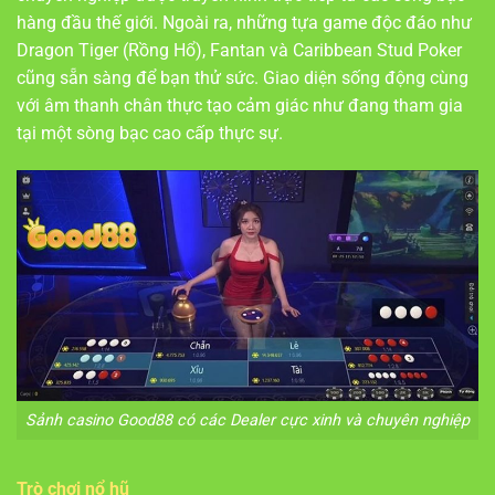
hàng đầu thế giới. Ngoài ra, những tựa game độc đáo như
Dragon Tiger (Rồng Hổ), Fantan và Caribbean Stud Poker
cũng sẵn sàng để bạn thử sức. Giao diện sống động cùng
với âm thanh chân thực tạo cảm giác như đang tham gia
tại một sòng bạc cao cấp thực sự.
Sảnh casino Good88 có các Dealer cực xinh và chuyên nghiệp
Trò chơi nổ hũ