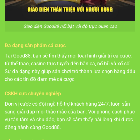
Giao diện Good88 nổi bật với độ trực quan cao
Đa dạng sản phẩm cá cược
Tại Good88, bạn sẽ tìm thấy mọi loại hình giải trí cá cược,
từ thể thao, casino trực tuyến đến bắn cá, nổ hũ và xổ số.
Sự đa dạng này giúp sân chơi trở thành lựa chọn hàng đầu
cho các tín đồ đam mê cá cược.
CSKH cực chuyên nghiệp
Đơn vị cược có đội ngũ hỗ trợ khách hàng 24/7, luôn sẵn
sàng giải đáp mọi thắc mắc của bạn. Với phong cách phục
vụ tận tâm và chu đáo, bạn sẽ cảm thấy hài lòng khi được
đồng hành cùng Good88.