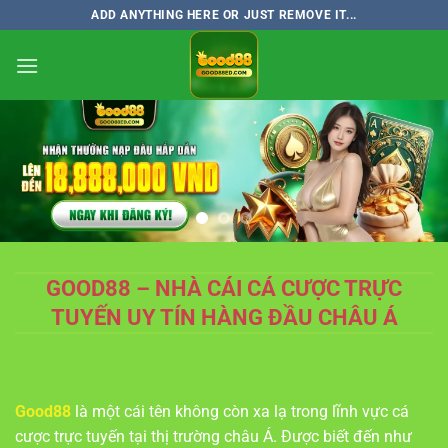
Bỏ
ADD ANYTHING HERE OR JUST REMOVE IT...
qua
nội
dung
GOOD88 – NHÀ CÁI CÁ CƯỢC TRỰC
TUYẾN UY TÍN HÀNG ĐẦU CHÂU Á
Good88
là một cái tên không còn xa lạ trong lĩnh vực cá
cược trực tuyến tại thị trường châu Á. Được biết đến như