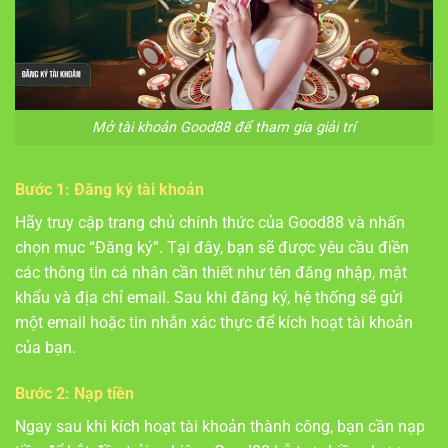
Mở tài khoản Good88 để tham gia giải trí
Bước 1: Đăng ký tài khoản
Hãy truy cập trang chủ chính thức của Good88 và nhấn
chọn mục “Đăng ký”. Tại đây, bạn sẽ được yêu cầu điền
các thông tin cá nhân cần thiết như tên đăng nhập, mật
khẩu và địa chỉ email. Sau khi đăng ký, hệ thống sẽ gửi
một email hoặc tin nhắn xác thực để kích hoạt tài khoản
của bạn.
Bước 2: Nạp tiền
Ngay sau khi kích hoạt tài khoản thành công, bạn cần nạp