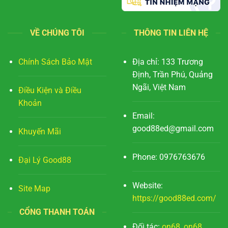
VỀ CHÚNG TÔI
THÔNG TIN LIÊN HỆ
Chính Sách Bảo Mật
Địa chỉ: 133 Trương
Định, Trần Phú, Quảng
Ngãi, Việt Nam
Điều Kiện và Điều
Khoản
Email:
good88ed@gmail.com
Khuyến Mãi
Phone: 0976763676
Đại Lý Good88
Website:
Site Map
https://good88ed.com/
CỔNG THANH TOÁN
Đối tác:
on68
,
on68
,