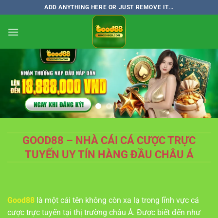
Bỏ
ADD ANYTHING HERE OR JUST REMOVE IT...
qua
nội
dung
GOOD88 – NHÀ CÁI CÁ CƯỢC TRỰC
TUYẾN UY TÍN HÀNG ĐẦU CHÂU Á
Good88
là một cái tên không còn xa lạ trong lĩnh vực cá
cược trực tuyến tại thị trường châu Á. Được biết đến như