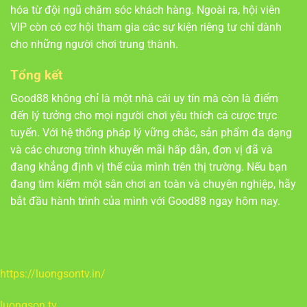
hóa từ đội ngũ chăm sóc khách hàng. Ngoài ra, hội viên
VIP còn có cơ hội tham gia các sự kiện riêng tư chỉ dành
cho những người chơi trung thành.
Tổng kết
Good88 không chỉ là một nhà cái uy tín mà còn là điểm
đến lý tưởng cho mọi người chơi yêu thích cá cược trực
tuyến. Với hệ thống pháp lý vững chắc, sản phẩm đa dạng
và các chương trình khuyến mãi hấp dẫn, đơn vị đã và
đang khẳng định vị thế của mình trên thị trường. Nếu bạn
đang tìm kiếm một sân chơi an toàn và chuyên nghiệp, hãy
bắt đầu hành trình của mình với Good88 ngay hôm nay.
https://luongsontv.in/
luongson tv