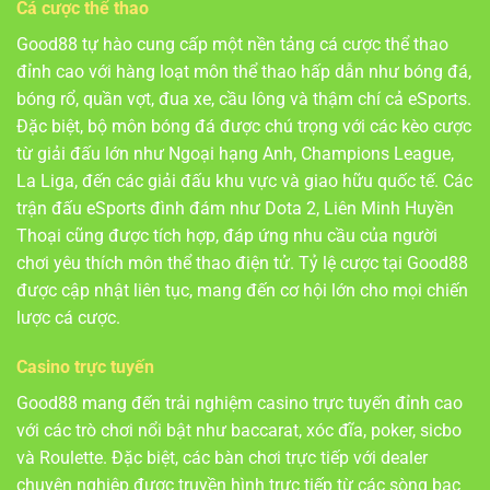
Cá cược thể thao
Good88 tự hào cung cấp một nền tảng cá cược thể thao
đỉnh cao với hàng loạt môn thể thao hấp dẫn như bóng đá,
bóng rổ, quần vợt, đua xe, cầu lông và thậm chí cả eSports.
Đặc biệt, bộ môn bóng đá được chú trọng với các kèo cược
từ giải đấu lớn như Ngoại hạng Anh, Champions League,
La Liga, đến các giải đấu khu vực và giao hữu quốc tế. Các
trận đấu eSports đình đám như Dota 2, Liên Minh Huyền
Thoại cũng được tích hợp, đáp ứng nhu cầu của người
chơi yêu thích môn thể thao điện tử. Tỷ lệ cược tại Good88
được cập nhật liên tục, mang đến cơ hội lớn cho mọi chiến
lược cá cược.
Casino trực tuyến
Good88 mang đến trải nghiệm casino trực tuyến đỉnh cao
với các trò chơi nổi bật như baccarat, xóc đĩa, poker, sicbo
và Roulette. Đặc biệt, các bàn chơi trực tiếp với dealer
chuyên nghiệp được truyền hình trực tiếp từ các sòng bạc