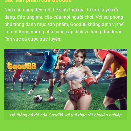
Nhà cái mang đến một hệ sinh thái giải trí trực tuyến đa
dạng, đáp ứng nhu cầu của mọi người chơi. Với sự phong
phú trong danh mục sản phẩm, Good88 khẳng định vị thế
là một trong những nhà cung cấp dịch vụ hàng đầu trong
lĩnh vực cá cược trực tuyến:
Hệ thống cá độ của Good88 với thể thao rất chuyên nghiệp