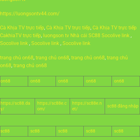
https://luongsontv44.com/
Cà Khịa TV trực tiếp
,
Cà Khịa TV trực tiếp
,
Cà Khịa TV trực tiếp
CakhiaTV trực tiếp
,
luongson tv
Nhà cái SC88
Socolive link
,
Socolive link
,
Socolive link
,
Socolive link
trang chủ on68
,
trang chủ on68
,
trang chủ on68
,
trang chủ
on68
,
trang chủ on68
on68
on68
on68
on68
on68
https://sc88.da
https://sc88e.c
https://sc88e.n
sc88 đăng nhập
y/
om/
et/
sc88
sc88
sc88
sc88
sc88