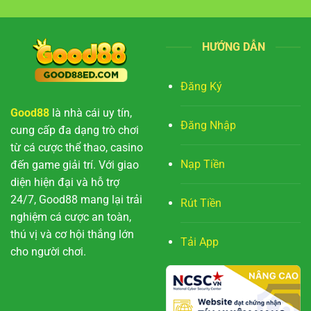
HƯỚNG DẪN
Đăng Ký
Good88
là nhà cái uy tín,
Đăng Nhập
cung cấp đa dạng trò chơi
từ cá cược thể thao, casino
Nạp Tiền
đến game giải trí. Với giao
diện hiện đại và hỗ trợ
24/7, Good88 mang lại trải
Rút Tiền
nghiệm cá cược an toàn,
thú vị và cơ hội thắng lớn
Tải App
cho người chơi.