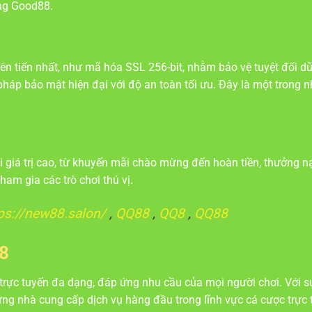
ng Good88.
 tiến nhất, như mã hóa SSL 256-bit, nhằm bảo vệ tuyệt đối dữ l
háp bảo mật hiện đại với độ an toàn tối ưu. Đây là một trong 
i giá trị cao, từ khuyến mãi chào mừng đến hoàn tiền, thưởng 
ham gia các trò chơi thú vị.
ps://new88.salon/
,
QQ88
,
QQ8
,
QQ88
8
rí trực tuyến đa dạng, đáp ứng nhu cầu của mọi người chơi. Vớ
ng nhà cung cấp dịch vụ hàng đầu trong lĩnh vực cá cược trực 