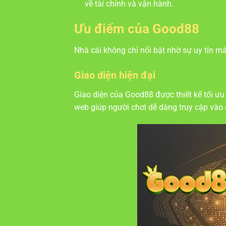
về tài chính và vận hành.
Ưu điểm của Good88
Nhà cái không chỉ nổi bật nhờ sự uy tín mà
Giao diện hiện đại
Giao diện của Good88 được thiết kế tối ưu
web giúp người chơi dễ dàng truy cập vào 