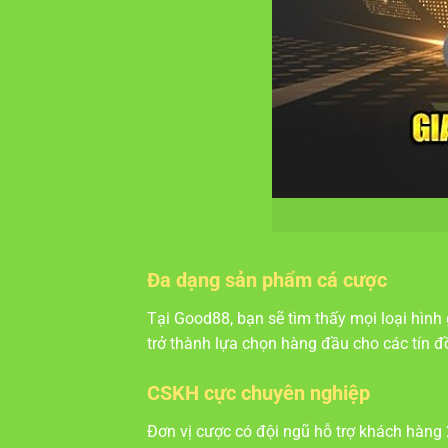
Đa dạng sản phẩm cá cược
Tại Good88, bạn sẽ tìm thấy mọi loại hình g
trở thành lựa chọn hàng đầu cho các tín 
CSKH cực chuyên nghiệp
Đơn vị cược có đội ngũ hỗ trợ khách hàng