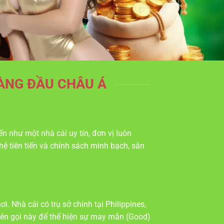
HÀNG ĐẦU CHÂU Á
ến như một nhà cái uy tín, đơn vị luôn
hệ tiên tiến và chính sách minh bạch, sân
. Nhà cái có trụ sở chính tại Philippines,
y tên gọi này để thể hiện sự may mắn (Good)