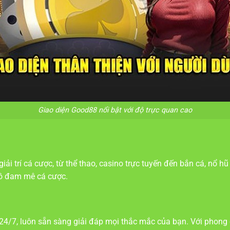
Giao diện Good88 nổi bật với độ trực quan cao
iải trí cá cược, từ thể thao, casino trực tuyến đến bắn cá, nổ h
đồ đam mê cá cược.
 24/7, luôn sẵn sàng giải đáp mọi thắc mắc của bạn. Với phong