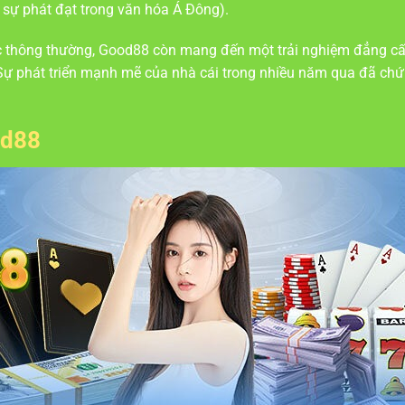
 sự phát đạt trong văn hóa Á Đông).
c thông thường, Good88 còn mang đến một trải nghiệm đẳng cấp 
Sự phát triển mạnh mẽ của nhà cái trong nhiều năm qua đã chứ
od88