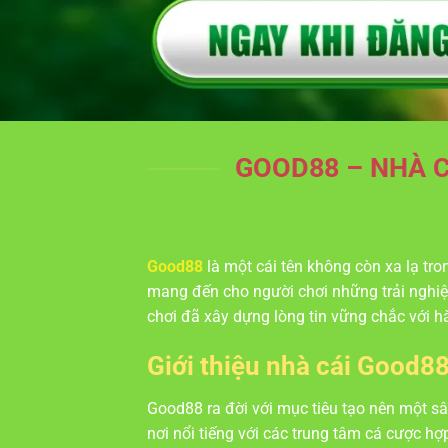
GOOD88 – NHÀ C
Good88
là một cái tên không còn xa lạ tron
mang đến cho người chơi những trải nghiệm
chơi đã xây dựng lòng tin vững chắc với hà
Giới thiệu nhà cái Good8
Good88 ra đời với mục tiêu tạo nên một sân
nơi nổi tiếng với các trung tâm cá cược hợ