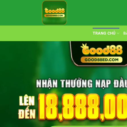
Bỏ
qua
nội
dung
TRANG CHỦ
B