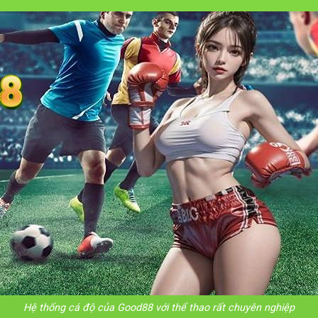
Hệ thống cá độ của Good88 với thể thao rất chuyên nghiệp