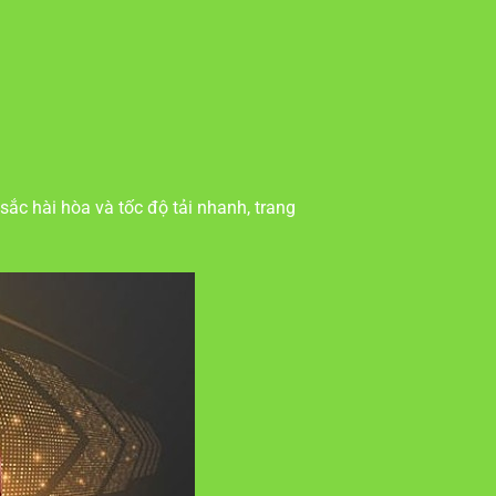
ắc hài hòa và tốc độ tải nhanh, trang