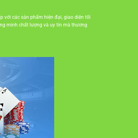
với các sản phẩm hiện đại, giao diện tối
ng minh chất lượng và uy tín mà thương