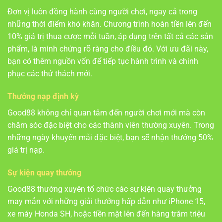
Đơn vị luôn đồng hành cùng người chơi, ngay cả trong
những thời điểm khó khăn. Chương trình hoàn tiền lên đến
10% giá trị thua cược mỗi tuần, áp dụng trên tất cả các sản
phẩm, là minh chứng rõ ràng cho điều đó. Với ưu đãi này,
bạn có thêm nguồn vốn để tiếp tục hành trình và chinh
phục các thử thách mới.
Thưởng nạp định kỳ
Good88 không chỉ quan tâm đến người chơi mới mà còn
chăm sóc đặc biệt cho các thành viên thường xuyên. Trong
những ngày khuyến mãi đặc biệt, bạn sẽ nhận thưởng 50%
giá trị nạp.
Sự kiện quay thưởng
Good88 thường xuyên tổ chức các sự kiện quay thưởng
may mắn với những giải thưởng hấp dẫn như iPhone 15,
xe máy Honda SH, hoặc tiền mặt lên đến hàng trăm triệu