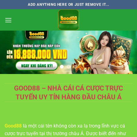
Bỏ
ADD ANYTHING HERE OR JUST REMOVE IT...
qua
nội
dung
GOOD88 – NHÀ CÁI CÁ CƯỢC TRỰC
TUYẾN UY TÍN HÀNG ĐẦU CHÂU Á
Good88
là một cái tên không còn xa lạ trong lĩnh vực cá
cược trực tuyến tại thị trường châu Á. Được biết đến như