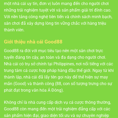
một nhà cái uy tín, đơn vị luôn mang đến cho người chơi
những trải nghiệm tuyệt vời và sản phẩm giải trí đỉnh cao.
Với nền tảng công nghệ tiên tiến và chính sách minh bạch,
sân chơi đã xây dựng lòng tin vững chắc với hàng triệu
thành viên.
Giới thiệu nhà cái Good88
Good88 ra đời với mục tiêu tạo nên một sân chơi trực
tuyến đáng tin cậy, an toàn và đa dạng cho người chơi.
Nhà cái có trụ sở chính tại Philippines, nơi nổi tiếng với các
trung tâm cá cược hợp pháp hàng đầu thế giới. Ngay từ khi
thành lập, nhà cái đã lấy tên gọi này để thể hiện sự may
mắn (Good) và thành công (88, con số tượng trưng cho sự
phát đạt trong văn hóa Á Đông).
Không chỉ là nhà cung cấp dịch vụ cá cược thông thường,
Good88 còn mang đến một trải nghiệm đẳng cấp với các
sản phẩm hiện đại, giao diện tối ưu và sự chuyên nghiệp