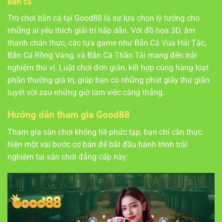
Bắn cá
Trò chơi bắn cá tại Good88 là sự lựa chọn lý tưởng cho
những ai yêu thích giải trí hấp dẫn. Với đồ họa 3D, âm
thanh chân thực, các tựa game như Bắn Cá Vua Hải Tặc,
Bắn Cá Rồng Vàng, và Bắn Cá Thần Tài mang đến trải
nghiệm thú vị. Luật chơi đơn giản, kết hợp cùng hàng loạt
phần thưởng giá trị, giúp bạn có những phút giây thư giãn
tuyệt vời sau những giờ làm việc căng thẳng.
Hướng dẫn tham gia Good88
Tham gia sân chơi không hề phức tạp, bạn chỉ cần thực
hiện một vài bước cơ bản để bắt đầu hành trình trải
nghiệm tại sân chơi đẳng cấp này: