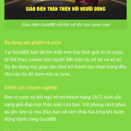
Giao diện Good88 nổi bật với độ trực quan cao
Đa dạng sản phẩm cá cược
Tại Good88, bạn sẽ tìm thấy mọi loại hình giải trí cá cược,
từ thể thao, casino trực tuyến đến bắn cá, nổ hũ và xổ số.
Sự đa dạng này giúp sân chơi trở thành lựa chọn hàng đầu
cho các tín đồ đam mê cá cược.
CSKH cực chuyên nghiệp
Đơn vị cược có đội ngũ hỗ trợ khách hàng 24/7, luôn sẵn
sàng giải đáp mọi thắc mắc của bạn. Với phong cách phục
vụ tận tâm và chu đáo, bạn sẽ cảm thấy hài lòng khi được
đồng hành cùng Good88.