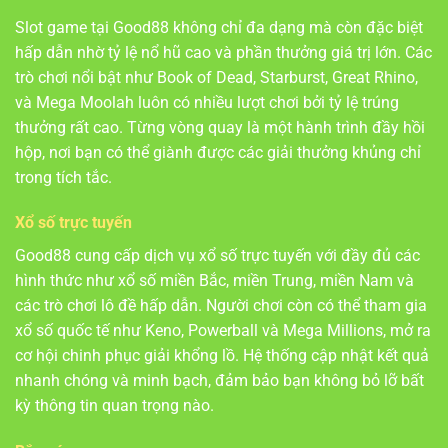
Slot game tại Good88 không chỉ đa dạng mà còn đặc biệt
hấp dẫn nhờ tỷ lệ nổ hũ cao và phần thưởng giá trị lớn. Các
trò chơi nổi bật như Book of Dead, Starburst, Great Rhino,
và Mega Moolah luôn có nhiều lượt chơi bởi tỷ lệ trúng
thưởng rất cao. Từng vòng quay là một hành trình đầy hồi
hộp, nơi bạn có thể giành được các giải thưởng khủng chỉ
trong tích tắc.
Xổ số trực tuyến
Good88 cung cấp dịch vụ xổ số trực tuyến với đầy đủ các
hình thức như xổ số miền Bắc, miền Trung, miền Nam và
các trò chơi lô đề hấp dẫn. Người chơi còn có thể tham gia
xổ số quốc tế như Keno, Powerball và Mega Millions, mở ra
cơ hội chinh phục giải khổng lồ. Hệ thống cập nhật kết quả
nhanh chóng và minh bạch, đảm bảo bạn không bỏ lỡ bất
kỳ thông tin quan trọng nào.