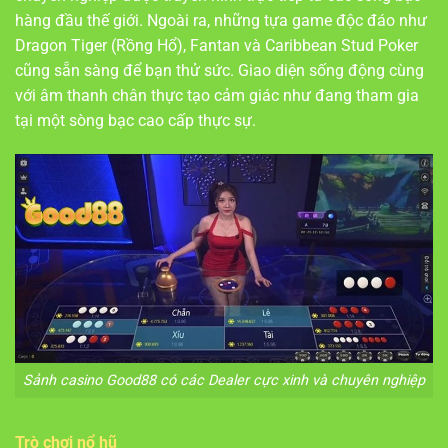
hàng đầu thế giới. Ngoài ra, những tựa game độc đáo như
Dragon Tiger (Rồng Hổ), Fantan và Caribbean Stud Poker
cũng sẵn sàng để bạn thử sức. Giao diện sống động cùng
với âm thanh chân thực tạo cảm giác như đang tham gia
tại một sòng bạc cao cấp thực sự.
Sảnh casino Good88 có các Dealer cực xinh và chuyên nghiệp
Trò chơi nổ hũ