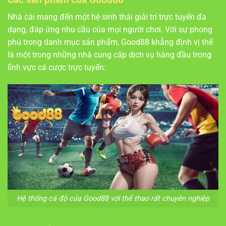
Nhà cái mang đến một hệ sinh thái giải trí trực tuyến đa
dạng, đáp ứng nhu cầu của mọi người chơi. Với sự phong
phú trong danh mục sản phẩm, Good88 khẳng định vị thế
là một trong những nhà cung cấp dịch vụ hàng đầu trong
lĩnh vực cá cược trực tuyến:
Hệ thống cá độ của Good88 với thể thao rất chuyên nghiệp