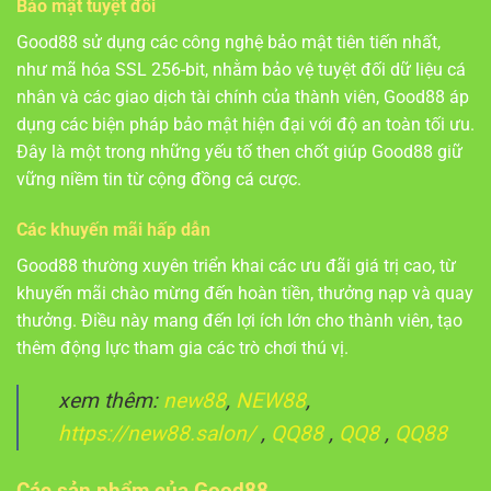
Bảo mật tuyệt đối
Good88 sử dụng các công nghệ bảo mật tiên tiến nhất,
như mã hóa SSL 256-bit, nhằm bảo vệ tuyệt đối dữ liệu cá
nhân và các giao dịch tài chính của thành viên, Good88 áp
dụng các biện pháp bảo mật hiện đại với độ an toàn tối ưu.
Đây là một trong những yếu tố then chốt giúp Good88 giữ
vững niềm tin từ cộng đồng cá cược.
Các khuyến mãi hấp dẫn
Good88 thường xuyên triển khai các ưu đãi giá trị cao, từ
khuyến mãi chào mừng đến hoàn tiền, thưởng nạp và quay
thưởng. Điều này mang đến lợi ích lớn cho thành viên, tạo
thêm động lực tham gia các trò chơi thú vị.
xem thêm:
new88
,
NEW88
,
https://new88.salon/
,
QQ88
,
QQ8
,
QQ88
Các sản phẩm của Good88