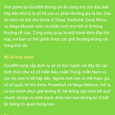
Slot game tại Good88 không chỉ đa dạng mà còn đặc biệt
hấp dẫn nhờ tỷ lệ nổ hũ cao và phần thưởng giá trị lớn. Các
trò chơi nổi bật như Book of Dead, Starburst, Great Rhino,
và Mega Moolah luôn có nhiều lượt chơi bởi tỷ lệ trúng
thưởng rất cao. Từng vòng quay là một hành trình đầy hồi
hộp, nơi bạn có thể giành được các giải thưởng khủng chỉ
trong tích tắc.
Xổ số trực tuyến
Good88 cung cấp dịch vụ xổ số trực tuyến với đầy đủ các
hình thức như xổ số miền Bắc, miền Trung, miền Nam và
các trò chơi lô đề hấp dẫn. Người chơi còn có thể tham gia
xổ số quốc tế như Keno, Powerball và Mega Millions, mở ra
cơ hội chinh phục giải khổng lồ. Hệ thống cập nhật kết quả
nhanh chóng và minh bạch, đảm bảo bạn không bỏ lỡ bất
kỳ thông tin quan trọng nào.