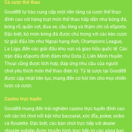
Cá cược thể thao
Good88 tự hào cung cấp một nền tảng cá cược thể thao
đỉnh cao với hàng loạt môn thể thao hấp dẫn như bóng đá,
bóng rổ, quần vợt, đua xe, cầu lông và thậm chí cả eSports.
Đặc biệt, bộ môn bóng đá được chú trọng với các kèo cược
từ giải đấu lớn như Ngoại hạng Anh, Champions League,
La Liga, đến các giải đấu khu vực và giao hữu quốc tế. Các
trận đấu eSports đình đám như Dota 2, Liên Minh Huyền
Thoại cũng được tích hợp, đáp ứng nhu cầu của người
chơi yêu thích môn thể thao điện tử. Tỷ lệ cược tại Good88
được cập nhật liên tục, mang đến cơ hội lớn cho mọi chiến
lược cá cược.
Casino trực tuyến
Good88 mang đến trải nghiệm casino trực tuyến đỉnh cao
với các trò chơi nổi bật như baccarat, xóc đĩa, poker, sicbo
và Roulette. Đặc biệt, các bàn chơi trực tiếp với dealer
chuyên nghiệp được truyền hình trực tiếp từ các sòng bạc