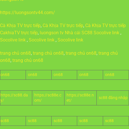
https://luongsontv44.com/
Cà Khịa TV trực tiếp
,
Cà Khịa TV trực tiếp
,
Cà Khịa TV trực tiếp
CakhiaTV trực tiếp
,
luongson tv
Nhà cái SC88
Socolive link
,
Socolive link
,
Socolive link
,
Socolive link
trang chủ on68
,
trang chủ on68
,
trang chủ on68
,
trang chủ
on68
,
trang chủ on68
on68
on68
on68
on68
on68
https://sc88.da
https://sc88e.c
https://sc88e.n
sc88 đăng nhập
y/
om/
et/
sc88
sc88
sc88
sc88
sc88