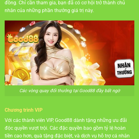
đồng. Chỉ cần tham gia, bạn đã có cơ hội trở thành chủ
nhân của những phần thưởng giá trị này.
Các vòng quay đổi thưởng tại Good88 đầy bất ngờ
Chương trình VIP
Với các thành viên VIP, Good88 dành tặng những ưu đãi
độc quyền vượt trội. Các đặc quyền bao gồm tỷ lệ hoàn
tiền cao hơn, quà tặng đặc biệt, và dịch vụ hỗ trợ cá nhân