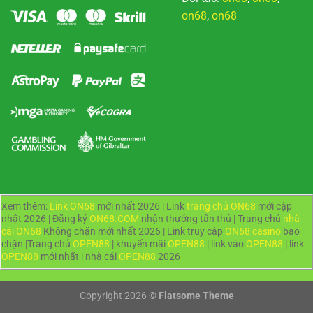
on68
,
on68
Xem thêm:
Link ON68
mới nhất 2026 | Link
trang chủ ON68
mới cập
nhật 2026 | Đăng ký
ON68.COM
nhận thưởng tân thủ | Trang chủ
nhà
cái ON68
Không chặn mới nhất 2026 | Link truy cập
ON68 casino
bao
chặn |Trang chủ
OPEN88
| khuyến mãi
OPEN88
| link vào
OPEN88
| link
OPEN88
mới nhất | nhà cái
OPEN88
2026
Copyright 2026 ©
Flatsome Theme