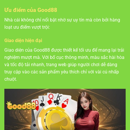
Ưu điểm của Good88
Nhà cái không chỉ nổi bật nhờ sự uy tín mà còn bởi hàng
loạt ưu điểm vượt trội:
Giao diện hiện đại
Giao diện của Good88 được thiết kế tối ưu để mang lại trải
nghiệm mượt mà. Với bố cục thông minh, màu sắc hài hòa
và tốc độ tải nhanh, trang web giúp người chơi dễ dàng
truy cập vào các sản phẩm yêu thích chỉ với vài cú nhấp
chuột.