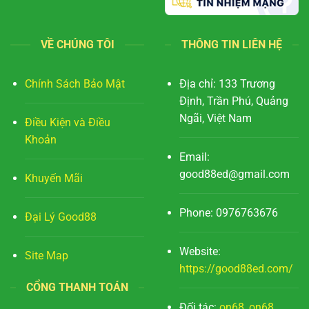
VỀ CHÚNG TÔI
THÔNG TIN LIÊN HỆ
Chính Sách Bảo Mật
Địa chỉ: 133 Trương
Định, Trần Phú, Quảng
Ngãi, Việt Nam
Điều Kiện và Điều
Khoản
Email:
good88ed@gmail.com
Khuyến Mãi
Phone: 0976763676
Đại Lý Good88
Website:
Site Map
https://good88ed.com/
CỔNG THANH TOÁN
Đối tác:
on68
,
on68
,