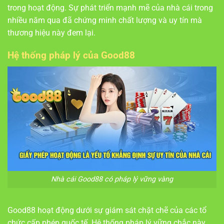
trong hoạt động. Sự phát triển mạnh mẽ của nhà cái trong
nhiều năm qua đã chứng minh chất lượng và uy tín mà
thương hiệu này đem lại.
Hệ thống pháp lý của Good88
Nhà cái Good88 có pháp lý vững vàng
Good88 hoạt động dưới sự giám sát chặt chẽ của các tổ
chức cấp phép quốc tế. Hệ thống pháp lý vững chắc này