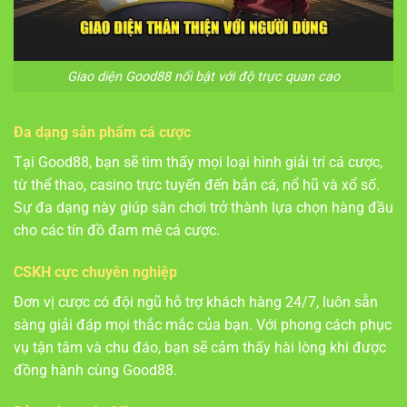
Giao diện Good88 nổi bật với độ trực quan cao
Đa dạng sản phẩm cá cược
Tại Good88, bạn sẽ tìm thấy mọi loại hình giải trí cá cược,
từ thể thao, casino trực tuyến đến bắn cá, nổ hũ và xổ số.
Sự đa dạng này giúp sân chơi trở thành lựa chọn hàng đầu
cho các tín đồ đam mê cá cược.
CSKH cực chuyên nghiệp
Đơn vị cược có đội ngũ hỗ trợ khách hàng 24/7, luôn sẵn
sàng giải đáp mọi thắc mắc của bạn. Với phong cách phục
vụ tận tâm và chu đáo, bạn sẽ cảm thấy hài lòng khi được
đồng hành cùng Good88.