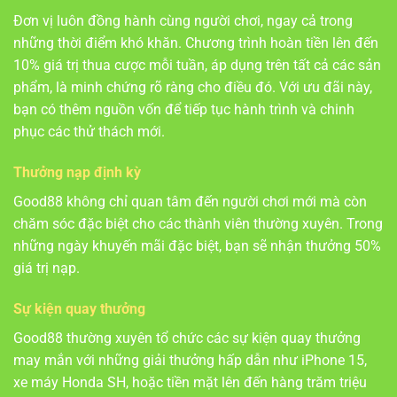
Đơn vị luôn đồng hành cùng người chơi, ngay cả trong
những thời điểm khó khăn. Chương trình hoàn tiền lên đến
10% giá trị thua cược mỗi tuần, áp dụng trên tất cả các sản
phẩm, là minh chứng rõ ràng cho điều đó. Với ưu đãi này,
bạn có thêm nguồn vốn để tiếp tục hành trình và chinh
phục các thử thách mới.
Thưởng nạp định kỳ
Good88 không chỉ quan tâm đến người chơi mới mà còn
chăm sóc đặc biệt cho các thành viên thường xuyên. Trong
những ngày khuyến mãi đặc biệt, bạn sẽ nhận thưởng 50%
giá trị nạp.
Sự kiện quay thưởng
Good88 thường xuyên tổ chức các sự kiện quay thưởng
may mắn với những giải thưởng hấp dẫn như iPhone 15,
xe máy Honda SH, hoặc tiền mặt lên đến hàng trăm triệu