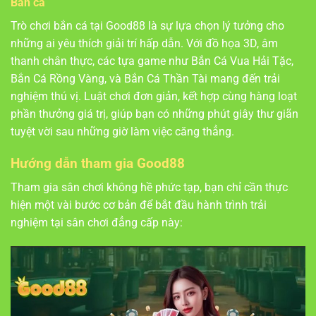
Bắn cá
Trò chơi bắn cá tại Good88 là sự lựa chọn lý tưởng cho
những ai yêu thích giải trí hấp dẫn. Với đồ họa 3D, âm
thanh chân thực, các tựa game như Bắn Cá Vua Hải Tặc,
Bắn Cá Rồng Vàng, và Bắn Cá Thần Tài mang đến trải
nghiệm thú vị. Luật chơi đơn giản, kết hợp cùng hàng loạt
phần thưởng giá trị, giúp bạn có những phút giây thư giãn
tuyệt vời sau những giờ làm việc căng thẳng.
Hướng dẫn tham gia Good88
Tham gia sân chơi không hề phức tạp, bạn chỉ cần thực
hiện một vài bước cơ bản để bắt đầu hành trình trải
nghiệm tại sân chơi đẳng cấp này: