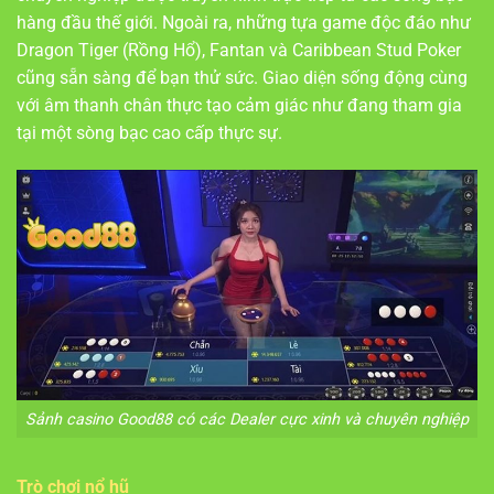
hàng đầu thế giới. Ngoài ra, những tựa game độc đáo như
Dragon Tiger (Rồng Hổ), Fantan và Caribbean Stud Poker
cũng sẵn sàng để bạn thử sức. Giao diện sống động cùng
với âm thanh chân thực tạo cảm giác như đang tham gia
tại một sòng bạc cao cấp thực sự.
Sảnh casino Good88 có các Dealer cực xinh và chuyên nghiệp
Trò chơi nổ hũ