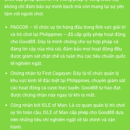
không chỉ đảm bảo sự minh bạch mà còn mang lại sự yên
tâm với người chơi:
PAGCOR – tổ chức uy tín hàng đầu trong lĩnh vực giải trí
và trò chơi tại Philippines – đã cấp giấy phép hoạt động
cho Good88. Đây là minh chứng cho sự hợp pháp và
đáng tin cậy của nhà cái, đảm bảo mọi hoạt động đều
được giám sát chặt chẽ và tuân thủ các tiêu chuẩn quốc
tế nghiêm ngặt.
Chứng nhận từ First Cagayan: Đây là tổ chức quản lý
khu vực kinh tế đặc biệt tại Philippines, chuyên giám sát
các hoạt động cá cược trực tuyến. Good88 tự hào đạt
được chứng nhận này ngay từ khi ra mắt.
Công nhận bởi ISLE of Man: Là cơ quan quản lý trò chơi
uy tín toàn cầu, ISLE of Man cấp phép cho Good88 dựa
trên những tiêu chí nghiêm ngặt về tài chính và vận
hành.