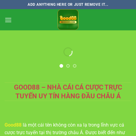
Bỏ
ADD ANYTHING HERE OR JUST REMOVE IT...
qua
nội
dung
GOOD88 – NHÀ CÁI CÁ CƯỢC TRỰC
TUYẾN UY TÍN HÀNG ĐẦU CHÂU Á
Good88
là một cái tên không còn xa lạ trong lĩnh vực cá
cược trực tuyến tại thị trường châu Á. Được biết đến như