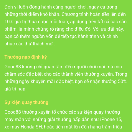
Đơn vị luôn đồng hành cùng người chơi, ngay cả trong
những thời điểm khó khăn. Chương trình hoàn tiền lên đến
10% giá trị thua cược mỗi tuần, áp dụng trên tất cả các sản
phẩm, là minh chứng rõ ràng cho điều đó. Với ưu đãi này,
bạn có thêm nguồn vốn để tiếp tục hành trình và chinh
phục các thử thách mới.
Thưởng nạp định kỳ
Good88 không chỉ quan tâm đến người chơi mới mà còn
chăm sóc đặc biệt cho các thành viên thường xuyên. Trong
những ngày khuyến mãi đặc biệt, bạn sẽ nhận thưởng 50%
giá trị nạp.
Sự kiện quay thưởng
Good88 thường xuyên tổ chức các sự kiện quay thưởng
may mắn với những giải thưởng hấp dẫn như iPhone 15,
xe máy Honda SH, hoặc tiền mặt lên đến hàng trăm triệu