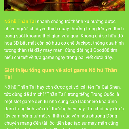
Nổ hũ Thần Tài
nhanh chóng trở thành xu hướng được
nhiều người chơi yêu thích quay thưởng trúng lớn yêu thích
trong suốt khoảng thời gian vừa qua. Không chỉ sở hữu đồ
họa 3D bắt mắt còn sở hữu cơ chế Jackpot thông qua hình
tượng thần tài đầy may mắn. Cùng đội ngũ Good88 tìm
hiểu chi tiết về tựa game ngay trong bài viết dưới đây.
Giới thiệu tổng quan về slot game Nổ hũ Thần
Tài
Nổ hũ Thần Tài hay còn được gọi với cái tên Fa Cai Shen,
tức dùng để ám chỉ “Thần Tài” trong tiếng Trung Quốc là
một slot game đến từ nhà cung cấp Habanero khá đình
đám trong lĩnh vực đổi thưởng hiện nay. Trò chơi này được
lấy cảm hứng từ một vị thần của văn hóa phương Đông
chuyên mang đến tài lộc, tiền bạc tạo sự may mắn cũng